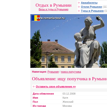
Авиабилеты
Отдых в Румынии
Отели Румынии
(11
Визы и туры в Румынию
Туры в Румынию
(1
Навигация
:
Румыния
/
поиск попутчика
Объявление: ищу попутчика в Румын
Оставить свое объявление »»
Дата обявления
03.12.2008
Имя
Катя
Пол
Женский
Из города
Москва