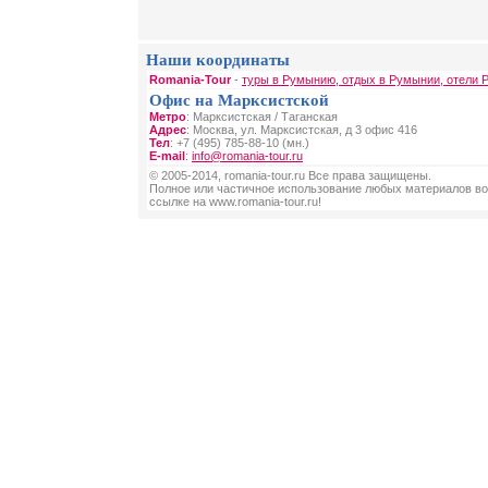
Наши координаты
Romania-Tour
-
туры в Румынию, отдых в Румынии, отели 
Офис на Марксистской
Метро
: Марксистская / Таганская
Адрес
: Москва, ул. Марксистская, д 3 офис 416
Тел
: +7 (495) 785-88-10 (мн.)
E-mail
:
info@romania-tour.ru
© 2005-2014, romania-tour.ru Все права защищены.
Полное или частичное использование любых материалов во
ссылке на www.romania-tour.ru!